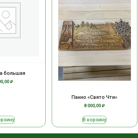
а большая
00,00
₽
Панно «Свято Чти»
8 000,00
₽
орзину
В корзину