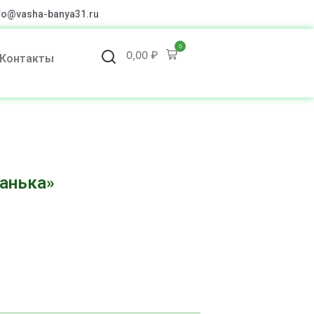
fo@vasha-banya31.ru
0
0,00
₽
Контакты
Банька»