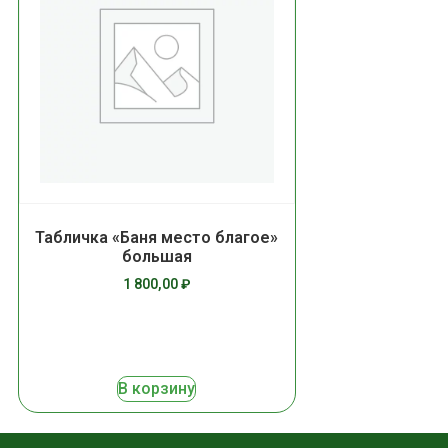
Табличка «Баня место благое»
большая
1 800,00
₽
В корзину