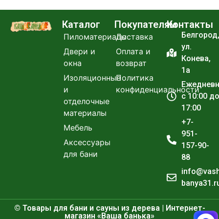
Каталог
Покупателям
Контакты
Белгород
Пиломатериалы
Доставка
ул.
Двери и
Оплата и
Конева,
окна
возврат
1а
Изоляционные
Политика
Ежеднев
и
конфиденциальности
с 10:00 д
отделочные
17:00
материалы
+7-
Мебель
951-
Аксессуары
157-90-
для бани
88
info@vas
banya31.r
© Товары для бани и сауны из дерева | Интернет-
магазин «Ваша банька»