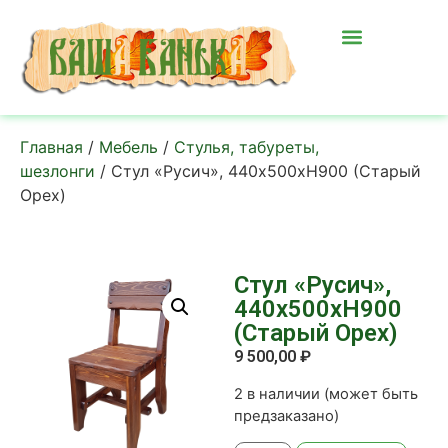
Главная
/
Мебель
/
Стулья, табуреты,
шезлонги
/ Стул «Русич», 440х500хН900 (Старый
Орех)
Стул «Русич»,
440х500хН900
(Старый Орех)
9 500,00
₽
2 в наличии (может быть
предзаказано)