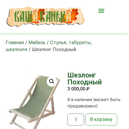
Главная
/
Мебель
/
Стулья, табуреты,
шезлонги
/ Шезлонг Походный
Шезлонг
Походный
3 000,00
₽
6 в наличии (может быть
предзаказано)
В корзину