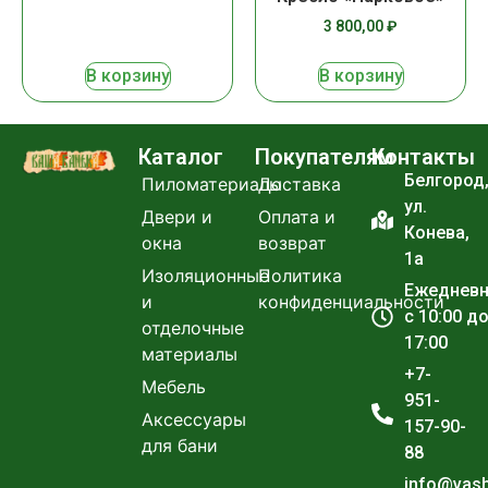
3 800,00
₽
В корзину
В корзину
Каталог
Покупателям
Контакты
Белгород
Пиломатериалы
Доставка
ул.
Двери и
Оплата и
Конева,
окна
возврат
1а
Изоляционные
Политика
Ежеднев
и
конфиденциальности
с 10:00 д
отделочные
17:00
материалы
+7-
Мебель
951-
Аксессуары
157-90-
для бани
88
info@vas