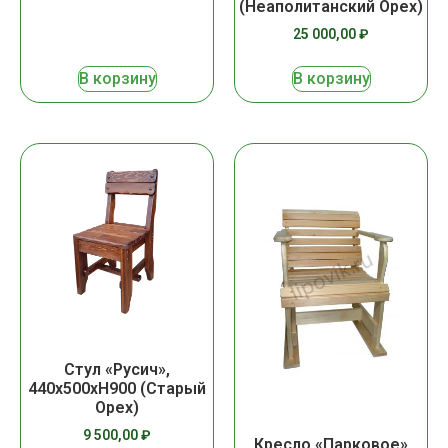
(Неаполитанский Орех)
25 000,00
₽
В корзину
В корзину
Стул «Русич»,
440х500хН900 (Старый
Орех)
9 500,00
₽
Кресло «Парковое»