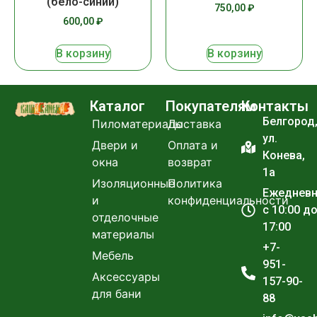
(бело-синий)
750,00
₽
600,00
₽
В корзину
В корзину
Каталог
Покупателям
Контакты
Белгород
Пиломатериалы
Доставка
ул.
Двери и
Оплата и
Конева,
окна
возврат
1а
Изоляционные
Политика
Ежеднев
и
конфиденциальности
с 10:00 д
отделочные
17:00
материалы
+7-
Мебель
951-
Аксессуары
157-90-
для бани
88