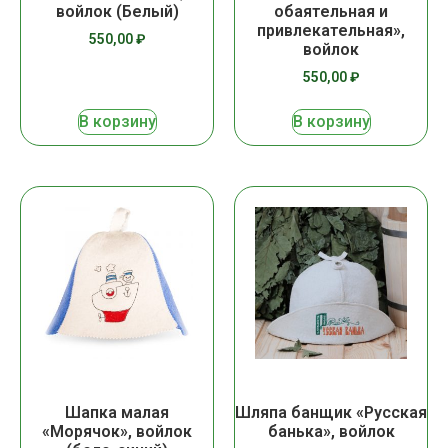
войлок (Белый)
обаятельная и
привлекательная»,
550,00
₽
войлок
550,00
₽
В корзину
В корзину
Шапка малая
Шляпа банщик «Русская
«Морячок», войлок
банька», войлок