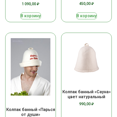
450,00
₽
1 090,00
₽
В корзину
В корзину
Колпак банный «Сауна»
цвет натуральный
990,00
₽
Колпак банный «Парься
от души»