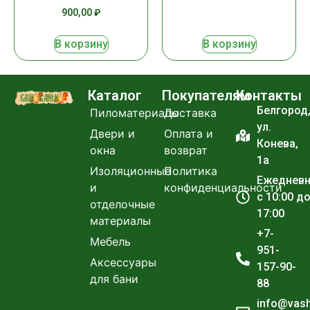
900,00
₽
В корзину
В корзину
Каталог
Покупателям
Контакты
Белгород
Пиломатериалы
Доставка
ул.
Двери и
Оплата и
Конева,
окна
возврат
1а
Изоляционные
Политика
Ежеднев
и
конфиденциальности
с 10:00 д
отделочные
17:00
материалы
+7-
Мебель
951-
Аксессуары
157-90-
для бани
88
info@vas