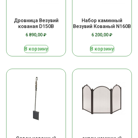
Дровница Везувий
Набор каминный
кованая D150B
Везувий Кованый N160B
6 890,00
₽
6 200,00
₽
В корзину
В корзину