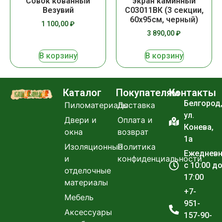
Совок кованный
экран каминный
Везувий
С03011ВК (3 секции,
60х95см, черный)
1 100,00
₽
3 890,00
₽
В корзину
В корзину
Каталог
Покупателям
Контакты
Белгород
Пиломатериалы
Доставка
ул.
Двери и
Оплата и
Конева,
окна
возврат
1а
Изоляционные
Политика
Ежеднев
и
конфиденциальности
с 10:00 д
отделочные
17:00
материалы
+7-
Мебель
951-
Аксессуары
157-90-