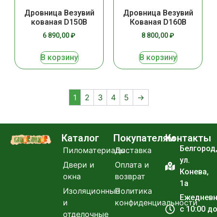
Дровница Везувий
Дровница Везувий
кованая D150B
Кованая D160B
6 890,00
₽
8 800,00
₽
В корзину
В корзину
1
2
3
4
5
→
Каталог
Покупателям
Контакты
Белгород
Пиломатериалы
Доставка
ул.
Двери и
Оплата и
Конева,
окна
возврат
1а
Изоляционные
Политика
Ежеднев
и
конфиденциальности
с 10:00 д
отделочные