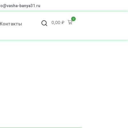
fo@vasha-banya31.ru
0
0,00
₽
Контакты