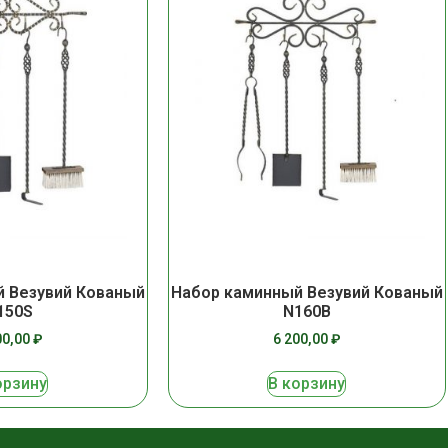
 Везувий Кованый
Набор каминный Везувий Кованый
150S
N160B
00,00
₽
6 200,00
₽
орзину
В корзину