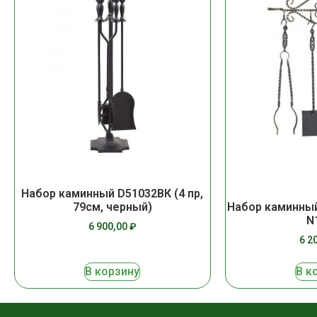
Набор каминный D51032ВК (4 пр,
Набор каминный
79см, черный)
N
6 900,00
₽
6 2
В корзину
В к