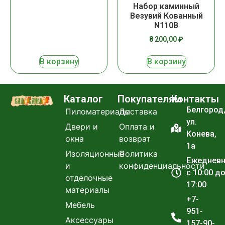
Набор каминный
Везувий Кованный
N110B
8 200,00
₽
В корзину
В корзину
Каталог
Покупателям
Контакты
Белгород
Пиломатериалы
Доставка
ул.
Двери и
Оплата и
Конева,
окна
возврат
1а
Изоляционные
Политика
Ежеднев
и
конфиденциальности
с 10:00 д
отделочные
17:00
материалы
+7-
Мебель
951-
Аксессуары
157-90-