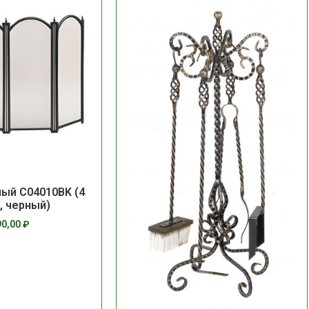
ный C04010BK (4
, черный)
90,00
₽