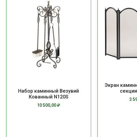
Экран камин
Набор каминный Везувий
секции
Кованный N120S
3 5
10 500,00
₽