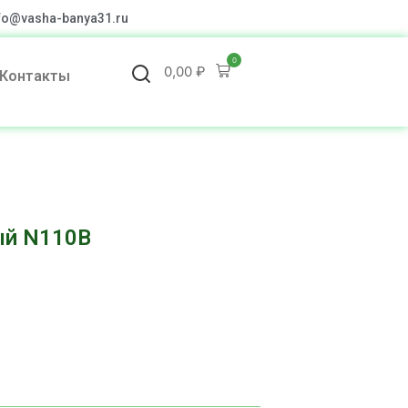
fo@vasha-banya31.ru
0
0,00
₽
Контакты
ый N110B