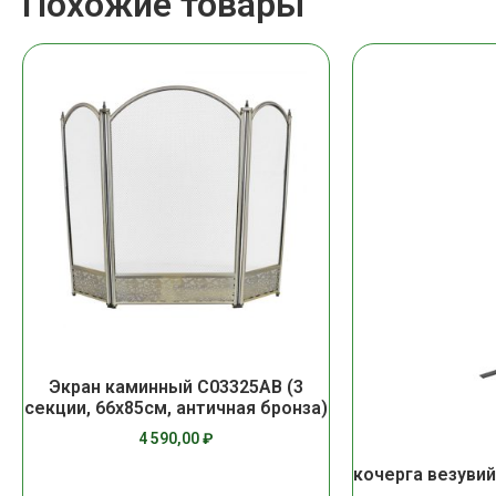
Похожие товары
Экран каминный C03325АВ (3
секции, 66х85см, античная бронза)
4 590,00
₽
кочерга везувий