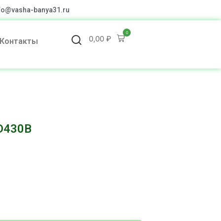
fo@vasha-banya31.ru
0
0,00
₽
Контакты
D430B