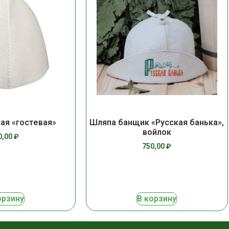
ая «гостевая»
Шляпа банщик «Русская банька»,
войлок
0,00
₽
750,00
₽
орзину
В корзину