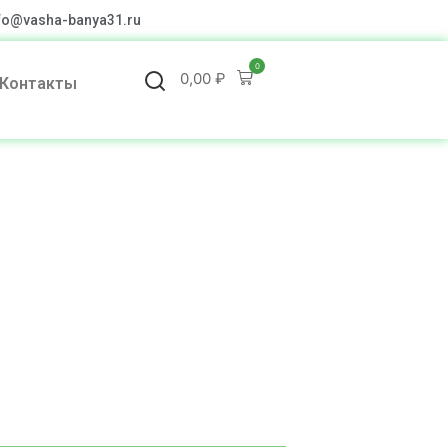
fo@vasha-banya31.ru
0
0,00
₽
Контакты