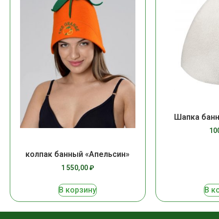
Шапка банн
10
колпак банный «Апельсин»
1 550,00
₽
В корзину
В к