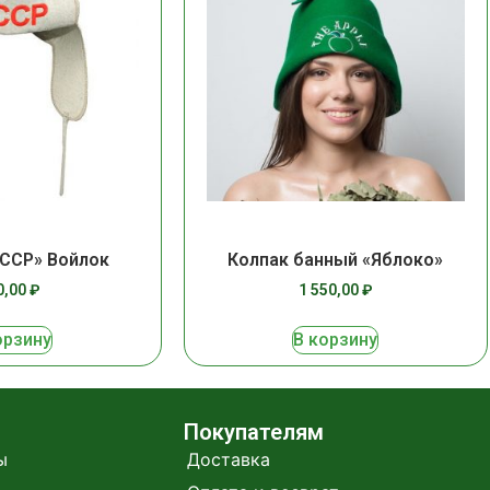
ССР» Войлок
Колпак банный «Яблоко»
0,00
₽
1 550,00
₽
орзину
В корзину
Покупателям
ы
Доставка