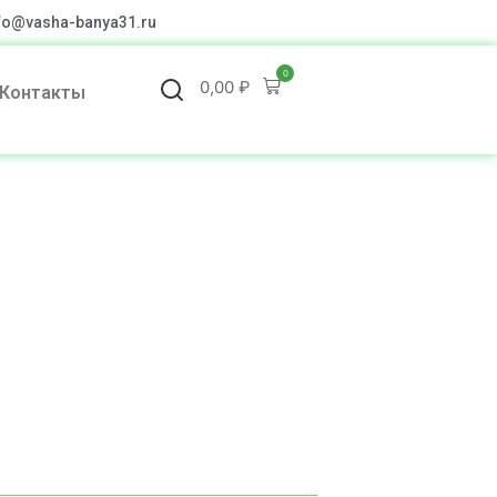
fo@vasha-banya31.ru
0
0,00
₽
Контакты