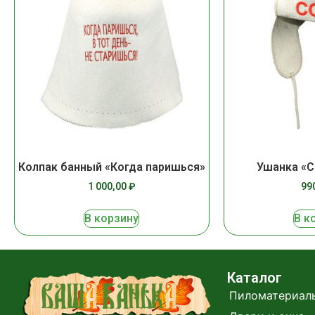
Колпак банный «Когда паришься»
Ушанка «С
1 000,00
₽
99
В корзину
В к
Каталог
Пиломатериал