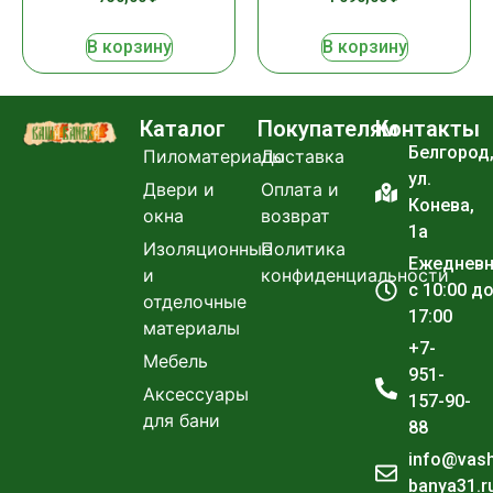
В корзину
В корзину
Каталог
Покупателям
Контакты
Белгород
Пиломатериалы
Доставка
ул.
Двери и
Оплата и
Конева,
окна
возврат
1а
Изоляционные
Политика
Ежеднев
и
конфиденциальности
с 10:00 д
отделочные
17:00
материалы
+7-
Мебель
951-
Аксессуары
157-90-
для бани
88
info@vas
banya31.r