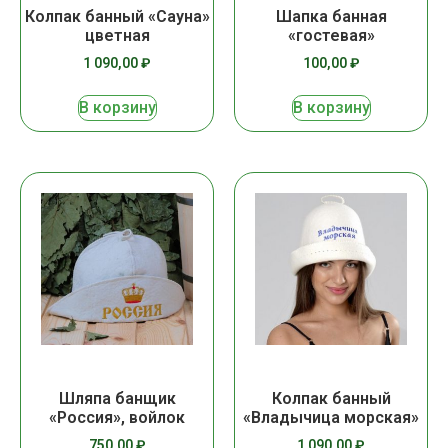
Колпак банный «Сауна»
Шапка банная
цветная
«гостевая»
1 090,00
₽
100,00
₽
В корзину
В корзину
Шляпа банщик
Колпак банный
«Россия», войлок
«Владычица морская»
750,00
₽
1 090,00
₽