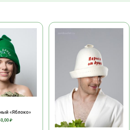
ный «Яблоко»
50,00
₽