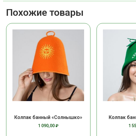
Похожие товары
Колпак банный «Солнышко»
Колпак бан
1 090,00
₽
1 5