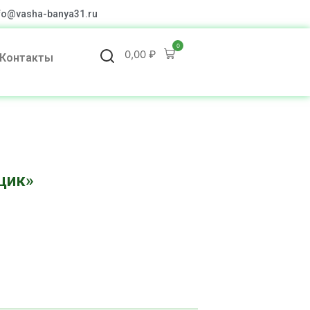
fo@vasha-banya31.ru
0
0,00
₽
Контакты
щик»