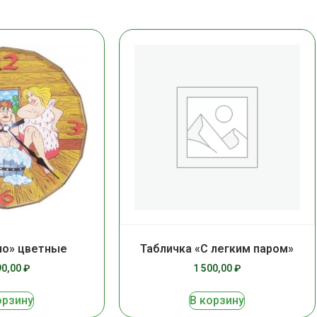
ио» цветные
Табличка «С легким паром»
90,00
₽
1 500,00
₽
орзину
В корзину