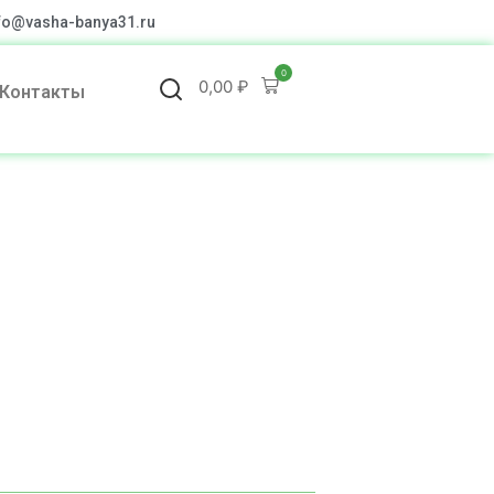
fo@vasha-banya31.ru
0
0,00
₽
Контакты