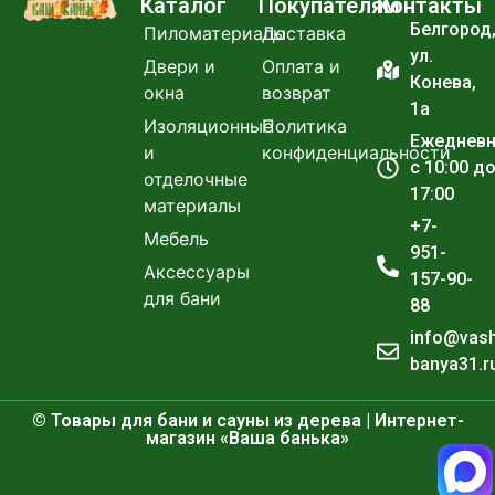
Каталог
Покупателям
Контакты
Белгород
Пиломатериалы
Доставка
ул.
Двери и
Оплата и
Конева,
окна
возврат
1а
Изоляционные
Политика
Ежеднев
и
конфиденциальности
с 10:00 д
отделочные
17:00
материалы
+7-
Мебель
951-
Аксессуары
157-90-
для бани
88
info@vas
banya31.r
© Товары для бани и сауны из дерева | Интернет-
магазин «Ваша банька»