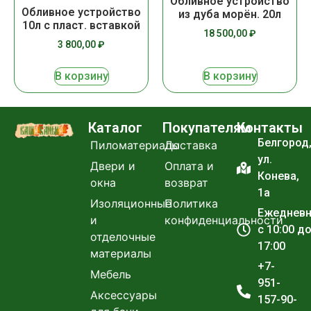
Обливное устройство
Обливное устройство
из дуба морён. 20л
10л с пласт. вставкой
18 500,00
₽
3 800,00
₽
В корзину
В корзину
Каталог
Покупателям
Контакты
Белгород
Пиломатериалы
Доставка
ул.
Двери и
Оплата и
Конева,
окна
возврат
1а
Изоляционные
Политика
Ежеднев
и
конфиденциальности
с 10:00 д
отделочные
17:00
материалы
+7-
Мебель
951-
Аксессуары
157-90-