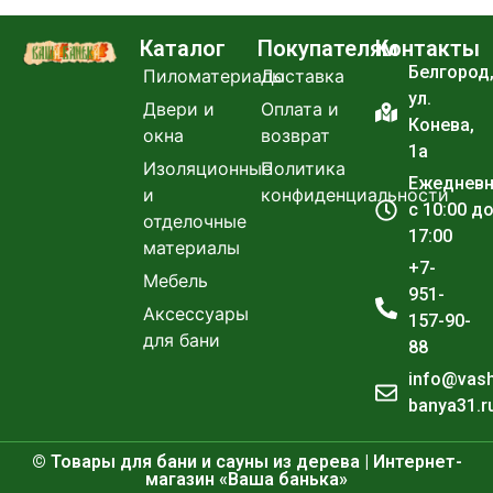
Каталог
Покупателям
Контакты
Белгород
Пиломатериалы
Доставка
ул.
Двери и
Оплата и
Конева,
окна
возврат
1а
Изоляционные
Политика
Ежеднев
и
конфиденциальности
с 10:00 д
отделочные
17:00
материалы
+7-
Мебель
951-
Аксессуары
157-90-
для бани
88
info@vas
banya31.r
© Товары для бани и сауны из дерева | Интернет-
магазин «Ваша банька»