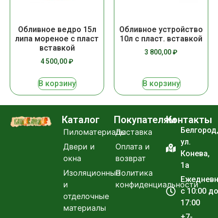
Обливное ведро 15л
Обливное устройство
липа мореное с пласт
10л с пласт. вставкой
вставкой
3 800,00
₽
4 500,00
₽
В корзину
В корзину
Каталог
Покупателям
Контакты
Белгород
Пиломатериалы
Доставка
ул.
Двери и
Оплата и
Конева,
окна
возврат
1а
Изоляционные
Политика
Ежеднев
и
конфиденциальности
с 10:00 д
отделочные
17:00
материалы
+7-