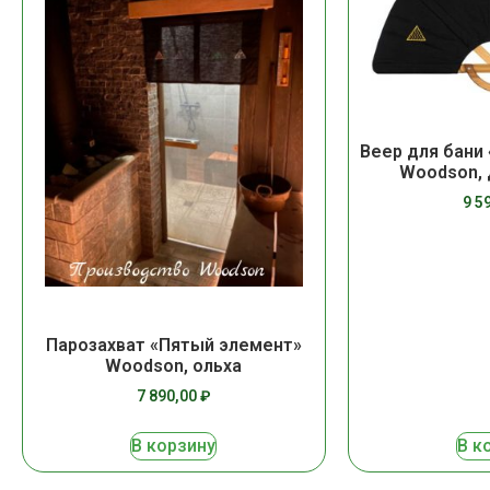
Веер для бани
Woodson, 
9 5
Парозахват «Пятый элемент»
Woodson, ольха
7 890,00
₽
В корзину
В к