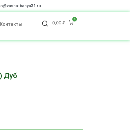
fo@vasha-banya31.ru
0
0,00
₽
Контакты
) Дуб