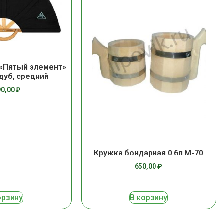
 «Пятый элемент»
дуб, средний
90,00
₽
Кружка бондарная 0.6л М-70
650,00
₽
орзину
В корзину