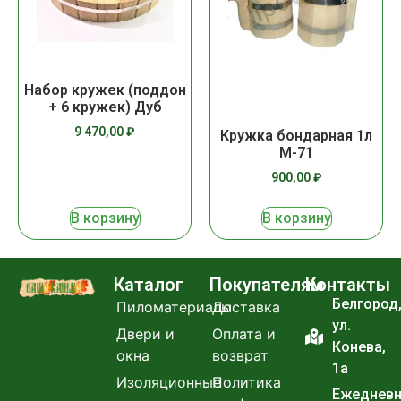
Набор кружек (поддон
+ 6 кружек) Дуб
9 470,00
₽
Кружка бондарная 1л
М-71
900,00
₽
В корзину
В корзину
Каталог
Покупателям
Контакты
Белгород
Пиломатериалы
Доставка
ул.
Двери и
Оплата и
Конева,
окна
возврат
1а
Изоляционные
Политика
Ежеднев