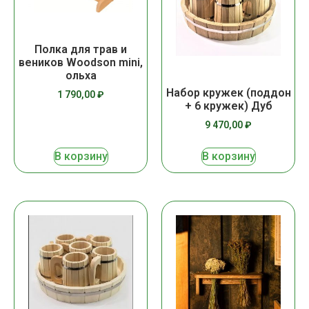
Полка для трав и
веников Woodson mini,
ольха
Набор кружек (поддон
1 790,00
₽
+ 6 кружек) Дуб
9 470,00
₽
В корзину
В корзину