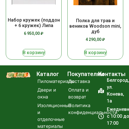
Набор кружек (поддон
Полка для трав и
+ 6 кружек) Липа
веников Woodson mini,
дуб
6 950,00
₽
4 290,00
₽
В корзину
В корзину
Каталог
Покупателям
Контакты
Белгород
Пиломатериалы
Доставка
ул.
Двери и
Оплата и
Конева,
окна
возврат
1а
Изоляционные
Политика
Ежеднев
и
конфиденциальности
с 10:00 д
отделочные
17:00
материалы