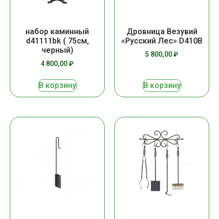
набор каминный
Дровница Везувий
d41111bk ( 75см,
«Русский Лес» D410В
черный)
5 800,00
₽
4 800,00
₽
В корзину
В корзину