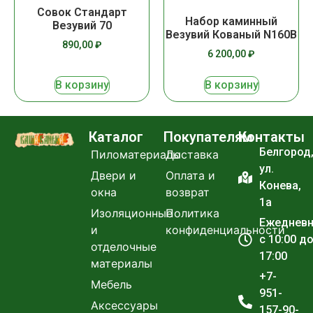
Совок Стандарт
Набор каминный
Везувий 70
Везувий Кованый N160B
890,00
₽
6 200,00
₽
В корзину
В корзину
Каталог
Покупателям
Контакты
Белгород
Пиломатериалы
Доставка
ул.
Двери и
Оплата и
Конева,
окна
возврат
1а
Изоляционные
Политика
Ежеднев
и
конфиденциальности
с 10:00 д
отделочные
17:00
материалы
+7-
Мебель
951-
Аксессуары
157-90-