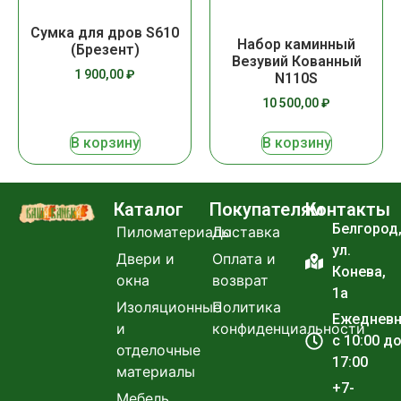
Сумка для дров S610
Набор каминный
(Брезент)
Везувий Кованный
1 900,00
₽
N110S
10 500,00
₽
В корзину
В корзину
Каталог
Покупателям
Контакты
Белгород
Пиломатериалы
Доставка
ул.
Двери и
Оплата и
Конева,
окна
возврат
1а
Изоляционные
Политика
Ежеднев
и
конфиденциальности
с 10:00 д
отделочные
17:00
материалы
+7-
Мебель