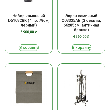
Набор каминный
Экран каминный
D51032ВК (4 пр, 79см,
C03325АВ (3 секции,
черный)
66х85см, античная
бронза)
6 900,00
₽
4 590,00
₽
В корзину
В корзину