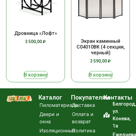
Дровница «Лофт»
Экран каминный
3 500,00
₽
C04010BK (4 секции,
черный)
3 590,00
₽
В корзину
В корзину
Каталог
Покупателям
Контакты
Белгород
Пиломатериалы
Доставка
ул.
Двери и
Оплата и
Конева,
окна
возврат
1а
Изоляционные
Политика
Ежеднев