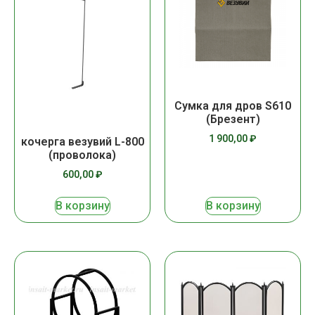
Сумка для дров S610
(Брезент)
1 900,00
₽
кочерга везувий L-800
(проволока)
600,00
₽
В корзину
В корзину