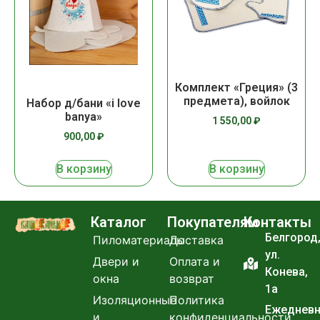
Комплект «Греция» (3
предмета), войлок
Набор д/бани «i love
banya»
1 550,00
₽
900,00
₽
В корзину
В корзину
Каталог
Покупателям
Контакты
Белгород
Пиломатериалы
Доставка
ул.
Двери и
Оплата и
Конева,
окна
возврат
1а
Изоляционные
Политика
Ежеднев
и
конфиденциальности