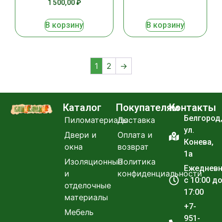
1 500,00
₽
В корзину
В корзину
1
2
→
Каталог
Покупателям
Контакты
Белгород
Пиломатериалы
Доставка
ул.
Двери и
Оплата и
Конева,
окна
возврат
1а
Изоляционные
Политика
Ежеднев
и
конфиденциальности
с 10:00 д
отделочные
17:00
материалы
+7-
Мебель
951-