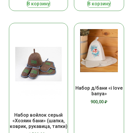
В корзину
В корзину
Набор д/бани «i love
banya»
900,00
₽
Набор войлок серый
«Хозяин бани» (шапка,
коврик, рукавица, тапки)