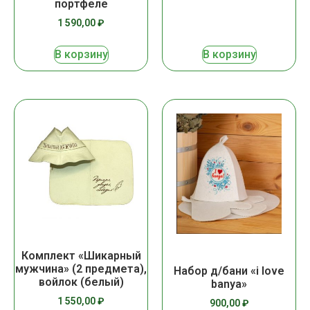
портфеле
1 590,00
₽
В корзину
В корзину
Комплект «Шикарный
мужчина» (2 предмета),
Набор д/бани «i love
войлок (белый)
banya»
1 550,00
₽
900,00
₽