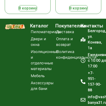
В корзину
В корзину
Каталог
Покупателям
Контакты
Белгород
Пиломатериалы
Доставка
ул.
Двери и
Оплата и
Конева,
окна
возврат
1а
Изоляционные
Политика
Ежеднев
и
конфиденциальности
с 10:00 д
отделочные
17:00
материалы
+7-
Мебель
951-
Аксессуары
157-90-
для бани
88
info@vas
banya31.r