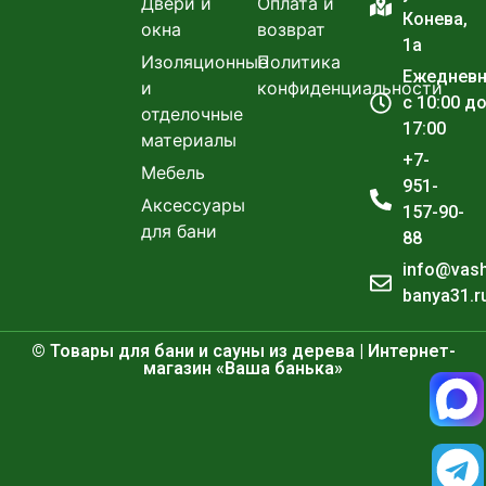
Двери и
Оплата и
Конева,
окна
возврат
1а
Изоляционные
Политика
Ежеднев
и
конфиденциальности
с 10:00 д
отделочные
17:00
материалы
+7-
Мебель
951-
Аксессуары
157-90-
для бани
88
info@vas
banya31.r
© Товары для бани и сауны из дерева | Интернет-
магазин «Ваша банька»