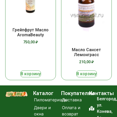
Грейпфрут Масло
AromaBeauty
750,00
₽
Масло Сансет
Лемонграсс
210,00
₽
В корзину
В корзину
Каталог
Покупателям
Контакты
Белгород
Пиломатериалы
Доставка
ул.
Двери и
Оплата и
Конева,
окна
возврат