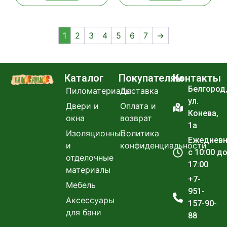
1
2
3
4
5
6
7
→
Каталог
Покупателям
Контакты
Белгород
Пиломатериалы
Доставка
ул.
Двери и
Оплата и
Конева,
окна
возврат
1а
Изоляционные
Политика
Ежеднев
и
конфиденциальности
с 10:00 д
отделочные
17:00
материалы
+7-
Мебель
951-
Аксессуары
157-90-
для бани
88