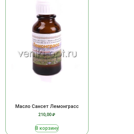
Масло Сансет Лемонграсс
210,00
₽
В корзину