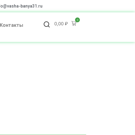
fo@vasha-banya31.ru
0
0,00
₽
Контакты