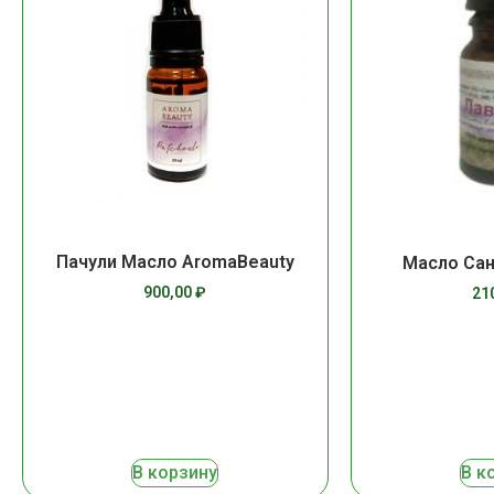
Пачули Масло AromaBeauty
Масло Сан
900,00
₽
21
В корзину
В к