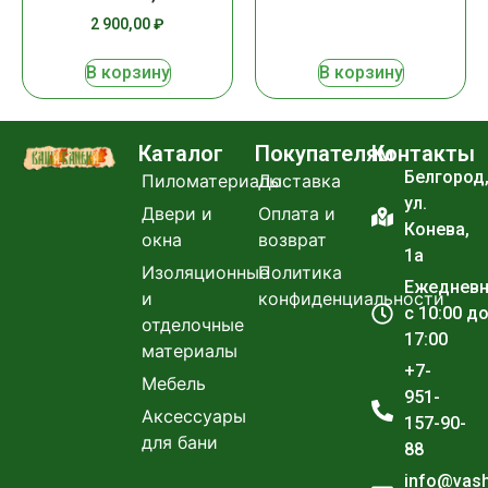
2 900,00
₽
В корзину
В корзину
Каталог
Покупателям
Контакты
Белгород
Пиломатериалы
Доставка
ул.
Двери и
Оплата и
Конева,
окна
возврат
1а
Изоляционные
Политика
Ежеднев
и
конфиденциальности
с 10:00 д
отделочные
17:00
материалы
+7-
Мебель
951-
Аксессуары
157-90-
для бани
88
info@vas