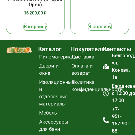
Орех)
16 200,00
₽
В корзину
В корзину
Каталог
Покупателям
Контакты
Белгород
Пиломатериалы
Доставка
ул.
Двери и
Оплата и
Конева,
окна
возврат
1а
Изоляционные
Политика
Ежеднев
и
конфиденциальности
с 10:00 д
отделочные
17:00
материалы
+7-
Мебель
951-
Аксессуары
157-90-
для бани
88