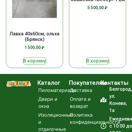
5 500,00
₽
Лавка 40х60см, ольха
(Брянск)
1 500,00
₽
В корзину
В корзину
Каталог
Покупателям
Контакты
Белгород
Пиломатериалы
Доставка
ул.
Двери и
Оплата и
Конева,
окна
возврат
1а
Изоляционные
Политика
Ежеднев
и
конфиденциальности
с 10:00 д
отделочные