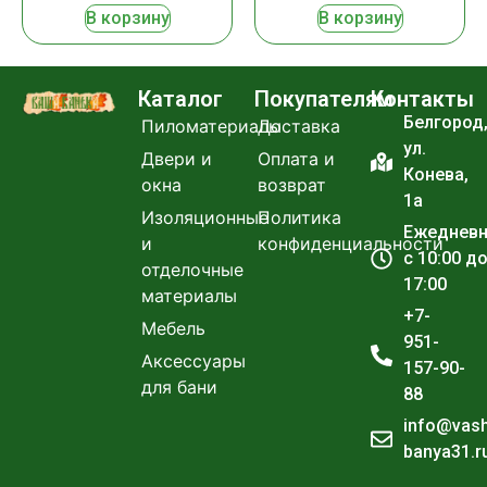
В корзину
В корзину
Каталог
Покупателям
Контакты
Белгород
Пиломатериалы
Доставка
ул.
Двери и
Оплата и
Конева,
окна
возврат
1а
Изоляционные
Политика
Ежеднев
и
конфиденциальности
с 10:00 д
отделочные
17:00
материалы
+7-
Мебель
951-
Аксессуары
157-90-
для бани
88
info@vas
banya31.r