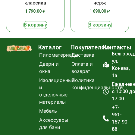
классика
нерж
1 790,00
₽
1 690,00
₽
В корзину
В корзину
Каталог
Покупателям
Контакты
Белгород
Пиломатериалы
Доставка
ул.
Двери и
Оплата и
Конева,
окна
возврат
1а
Изоляционные
Политика
Ежеднев
и
конфиденциальности
с 10:00 д
отделочные
17:00
материалы
+7-
Мебель
951-
Аксессуары
157-90-
для бани
88