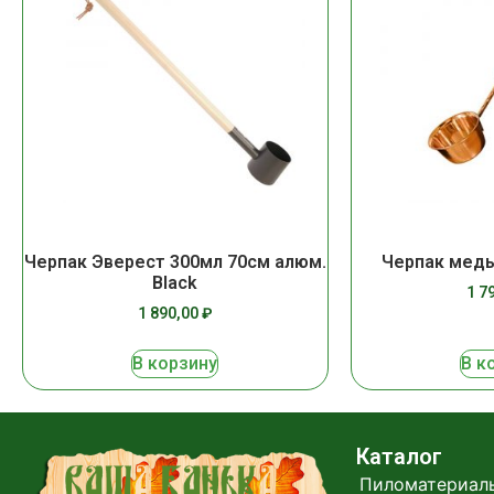
Черпак Эверест 300мл 70см алюм.
Черпак медь
Black
1 7
1 890,00
₽
В корзину
В к
Каталог
Пиломатериал