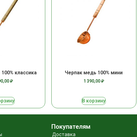
 100% классика
Черпак медь 100% мини
90,00
₽
1 390,00
₽
орзину
В корзину
Покупателям
ы
Доставка