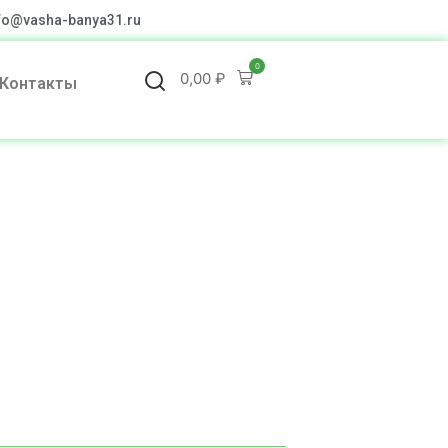
fo@vasha-banya31.ru
0
0,00
₽
Контакты