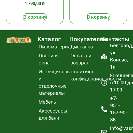
1 790,00
₽
В корзину
В корзину
Каталог
Покупателям
Контакты
Белгород
Пиломатериалы
Доставка
ул.
Двери и
Оплата и
Конева,
окна
возврат
1а
Изоляционные
Политика
Ежеднев
и
конфиденциальности
с 10:00 д
отделочные
17:00
материалы
+7-
Мебель
951-
Аксессуары
157-90-
для бани
88
info@vas