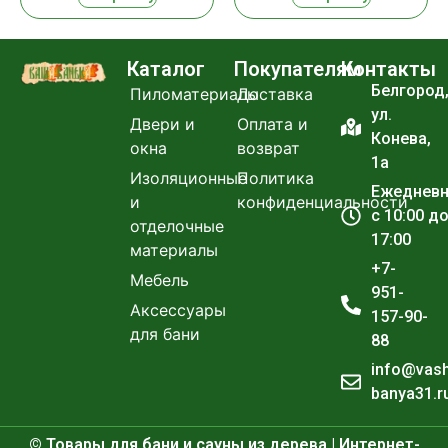
Каталог
Покупателям
Контакты
Белгород
Пиломатериалы
Доставка
ул.
Двери и
Оплата и
Конева,
окна
возврат
1а
Изоляционные
Политика
Ежеднев
и
конфиденциальности
с 10:00 д
отделочные
17:00
материалы
+7-
Мебель
951-
Аксессуары
157-90-
для бани
88
info@vas
banya31.r
© Товары для бани и сауны из дерева | Интернет-