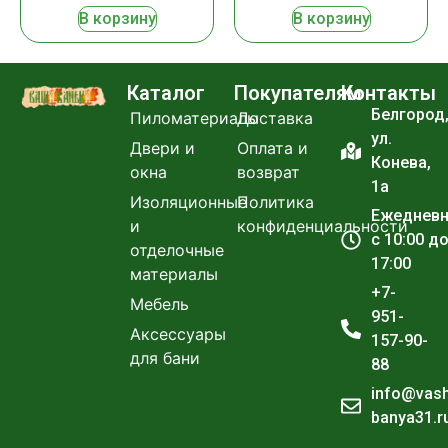
В корзину
В корзину
Каталог
Покупателям
Контакты
Белгород
Пиломатериалы
Доставка
ул.
Двери и
Оплата и
Конева,
окна
возврат
1а
Изоляционные
Политика
Ежеднев
и
конфиденциальности
с 10:00 д
отделочные
17:00
материалы
+7-
Мебель
951-
Аксессуары
157-90-
для бани
88
info@vas
banya31.r