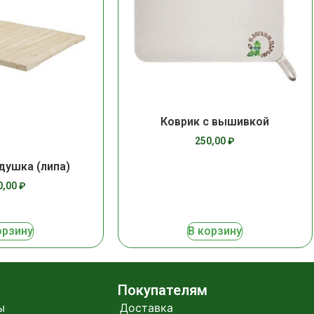
Коврик с вышивкой
250,00
₽
душка (липа)
0,00
₽
орзину
В корзину
Покупателям
ы
Доставка