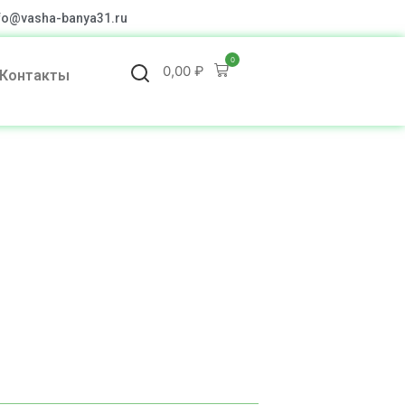
fo@vasha-banya31.ru
0
0,00
₽
Контакты