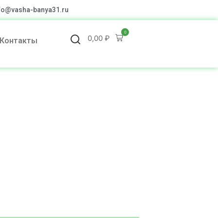
fo@vasha-banya31.ru
0
0,00
₽
Контакты