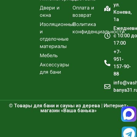
ул.
Двери и
Оплата и
Конева,
окна
возврат
1а
Изоляционные
Политика
Ежеднев
и
конфиденциальности
с 10:00 д
отделочные
17:00
материалы
+7-
Мебель
951-
Аксессуары
157-90-
для бани
88
info@vas
banya31.r
© Товары для бани и сауны из дерева | Интернет-
магазин «Ваша банька»