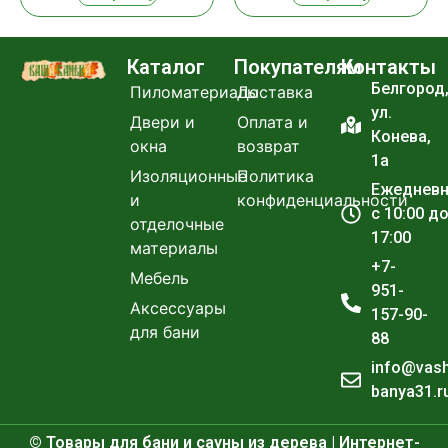
Каталог
Покупателям
Контакты
Белгород
Пиломатериалы
Доставка
ул.
Двери и
Оплата и
Конева,
окна
возврат
1а
Изоляционные
Политика
Ежеднев
и
конфиденциальности
с 10:00 д
отделочные
17:00
материалы
+7-
Мебель
951-
Аксессуары
157-90-
для бани
88
info@vas
banya31.r
© Товары для бани и сауны из дерева | Интернет-