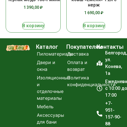
нерж
1 390,00
₽
1 690,00
₽
В корзину
В корзину
Каталог
Покупателям
Контакты
Белгород
Пиломатериалы
Доставка
ул.
Двери и
Оплата и
Конева,
окна
возврат
1а
Изоляционные
Политика
Ежеднев
и
конфиденциальности
с 10:00 д
отделочные
17:00
материалы
+7-
Мебель
951-
Аксессуары
157-90-
для бани
88