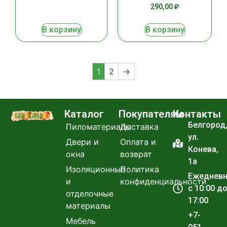
290,00
₽
В корзину
В корзину
1
2
→
Каталог
Покупателям
Контакты
Белгород
Пиломатериалы
Доставка
ул.
Двери и
Оплата и
Конева,
окна
возврат
1а
Изоляционные
Политика
Ежеднев
и
конфиденциальности
с 10:00 д
отделочные
17:00
материалы
+7-
Мебель