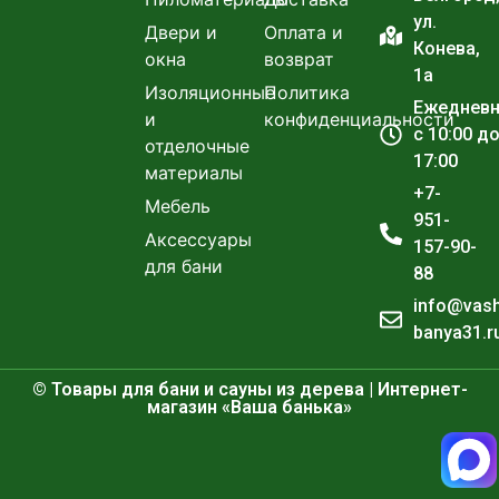
ул.
Двери и
Оплата и
Конева,
окна
возврат
1а
Изоляционные
Политика
Ежеднев
и
конфиденциальности
с 10:00 д
отделочные
17:00
материалы
+7-
Мебель
951-
Аксессуары
157-90-
для бани
88
info@vas
banya31.r
© Товары для бани и сауны из дерева | Интернет-
магазин «Ваша банька»